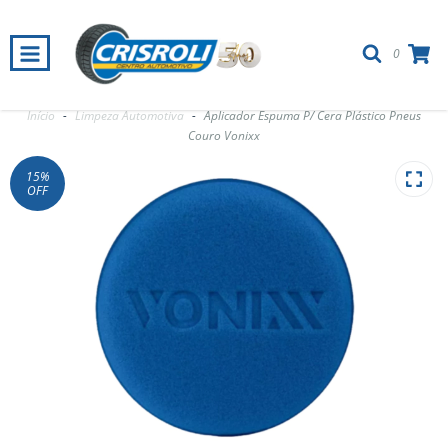
0
Novo Whatsapp: 22 . 3513 . 1415
Início
-
Limpeza Automotiva
-
Aplicador Espuma P/ Cera Plástico Pneus
Couro Vonixx
15
%
OFF