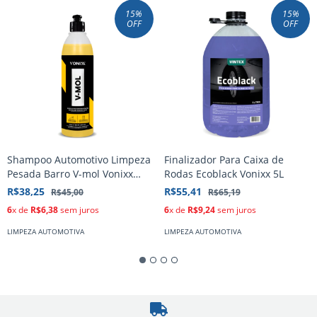
15
%
15
%
OFF
OFF
Shampoo Automotivo Limpeza
Finalizador Para Caixa de
Pesada Barro V-mol Vonixx
Rodas Ecoblack Vonixx 5L
1,5L
R$38,25
R$55,41
R$45,00
R$65,19
6
x de
R$6,38
sem juros
6
x de
R$9,24
sem juros
LIMPEZA AUTOMOTIVA
LIMPEZA AUTOMOTIVA