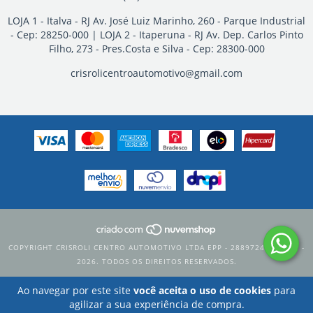
LOJA 1 - Italva - RJ Av. José Luiz Marinho, 260 - Parque Industrial
- Cep: 28250-000 | LOJA 2 - Itaperuna - RJ Av. Dep. Carlos Pinto
Filho, 273 - Pres.Costa e Silva - Cep: 28300-000
crisrolicentroautomotivo@gmail.com
COPYRIGHT CRISROLI CENTRO AUTOMOTIVO LTDA EPP - 28897247000171 -
2026. TODOS OS DIREITOS RESERVADOS.
Ao navegar por este site
você aceita o uso de cookies
para
agilizar a sua experiência de compra.