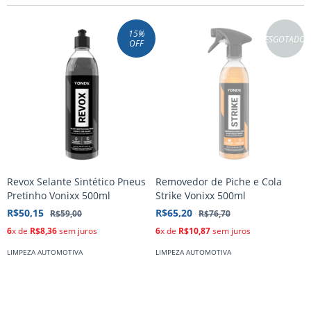
15
%
ESGOTADO
OFF
Revox Selante Sintético Pneus
Removedor de Piche e Cola
R
Pretinho Vonixx 500ml
Strike Vonixx 500ml
I
R$50,15
R$65,20
R
R$59,00
R$76,70
6
x de
R$8,36
sem juros
6
x de
R$10,87
sem juros
6
LIMPEZA AUTOMOTIVA
LIMPEZA AUTOMOTIVA
L