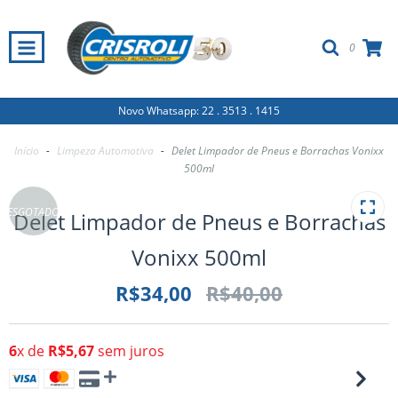
0
Novo Whatsapp: 22 . 3513 . 1415
Início
-
Limpeza Automotiva
-
Delet Limpador de Pneus e Borrachas Vonixx
500ml
ESGOTADO
Delet Limpador de Pneus e Borrachas
Vonixx 500ml
R$34,00
R$40,00
6
x de
R$5,67
sem juros