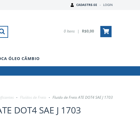
CADASTRE-SE
-
LOGIN
0
Itens
|
R$0,00
OCA ÓLEO CÂMBIO
ificantes
-
Fluídos de Freio
-
Fluido de Freio ATE DOT4 SAE J 1703
 ATE DOT4 SAE J 1703