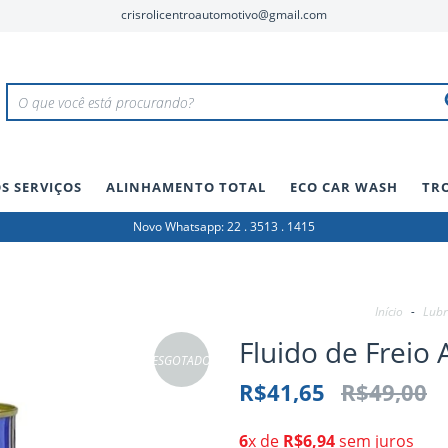
crisrolicentroautomotivo@gmail.com
S SERVIÇOS
ALINHAMENTO TOTAL
ECO CAR WASH
TR
Novo Whatsapp: 22 . 3513 . 1415
Início
-
Lubr
Fluido de Freio
ESGOTADO
R$41,65
R$49,00
6
x de
R$6,94
sem juros