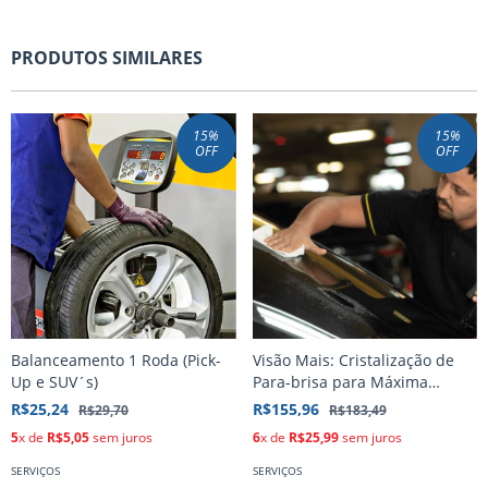
PRODUTOS SIMILARES
15
%
15
%
OFF
OFF
Balanceamento 1 Roda (Pick-
Visão Mais: Cristalização de
Up e SUV´s)
Para-brisa para Máxima
Visibilidade e Segurança
R$25,24
R$155,96
R$29,70
R$183,49
5
x de
R$5,05
sem juros
6
x de
R$25,99
sem juros
SERVIÇOS
SERVIÇOS