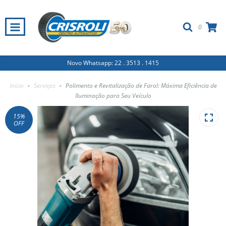
0
Novo Whatsapp: 22 . 3513 . 1415
Início
-
Serviços
-
Polimento e Revitalização de Farol: Máxima Eficiência de
Iluminação para Seu Veículo
15
%
OFF