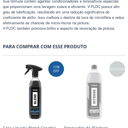
Sua fórmula contém agentes condicionadores e tensoativos especiais
que proporcionam uma lavagem suave e eficiente. V-FLOC possui alto
grau de lubrificação, resultando em uma redução significativa do
coeficiente de atrito. Isso melhora o deslize da luva de microfibra e reduz
efetivamente as chances de micro-riscos na pintura.
V-FLOC também promove brilho e aspecto de renovação da pintura.
PARA COMPRAR COM ESSE PRODUTO
15
%
ESGOTADO
OFF
Cera Liquida Blend Ceramic
Renovador de Plásticos
S