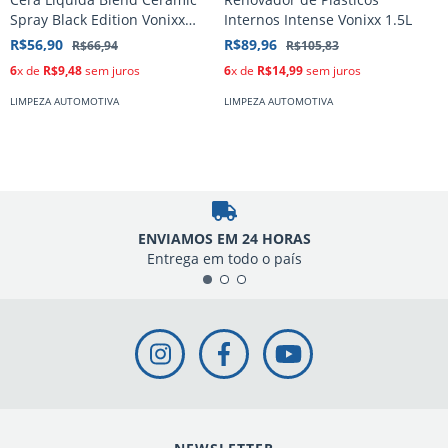
Spray Black Edition Vonixx
Internos Intense Vonixx 1.5L
V
500ml
R$56,90
R$89,96
R
R$66,94
R$105,83
6
x de
R$9,48
sem juros
6
x de
R$14,99
sem juros
6
LIMPEZA AUTOMOTIVA
LIMPEZA AUTOMOTIVA
L
ENVIAMOS EM 24 HORAS
Entrega em todo o país