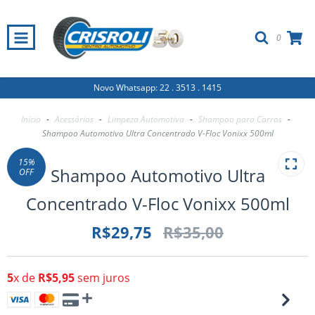
0
Novo Whatsapp: 22 . 3513 . 1415
Início
-
Acessórios
-
Limpeza Automotiva
-
Shampoo para Carros
-
Shampoo Automotivo Ultra Concentrado V-Floc Vonixx 500ml
15
%
Shampoo Automotivo Ultra
OFF
Concentrado V-Floc Vonixx 500ml
R$29,75
R$35,00
5
x de
R$5,95
sem juros