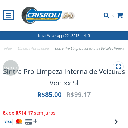
0
Novo Whatsapp: 22 . 3513 . 1415
Início
-
Limpeza Automotiva
-
Sintra Pro Limpeza Interna de Veiculos Vonixx
5l
ESGOTADO
Sintra Pro Limpeza Interna de Veiculos
Vonixx 5l
R$85,00
R$99,17
6
x de
R$14,17
sem juros