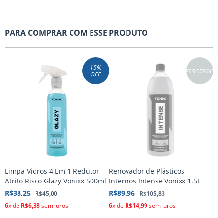
PARA COMPRAR COM ESSE PRODUTO
15
%
ESGOTADO
OFF
Limpa Vidros 4 Em 1 Redutor
Renovador de Plásticos
R
Atrito Risco Glazy Vonixx 500ml
Internos Intense Vonixx 1.5L
R
R$38,25
R$89,96
R
R$45,00
R$105,83
6
x de
R$6,38
sem juros
6
x de
R$14,99
sem juros
6