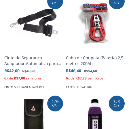
OFF
OFF
Cinto de Segurança
Cabo de Chupeta (Bateria) 2,5
Adaptador Automotivo para
metros 200Ah
Cães Belt Dog BC01-4000
R$42,00
R$46,40
R$49,56
R$54,60
6
x de
R$7,00
sem juros
6
x de
R$7,73
sem juros
CINTO SEGURANCA PARA PET
CABOS DE BATERIA
17
%
15
%
OFF
OFF