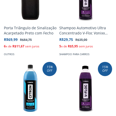
Porta Triângulo de Sinalização
Shampoo Automotivo Ultra
Acarpetado Preto com Fecho
Concentrado V-Floc Vonixx
500ml
R$69,99
R$29,75
R$84,75
R$35,00
6
x de
R$11,67
sem juros
5
x de
R$5,95
sem juros
OUTROS
SHAMPOO PARA CARROS
15
%
15
%
OFF
OFF