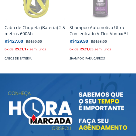
Cabo de Chupeta (Bateria) 2,5
Shampoo Automotivo Ultra
metros 600Ah
Concentrado V-Floc Vonixx 5L
R$127,00
R$129,90
R$150,00
R$153,00
6
x de
R$21,17
sem juros
6
x de
R$21,65
sem juros
CABOS DE BATERIA
SHAMPOO PARA CARROS