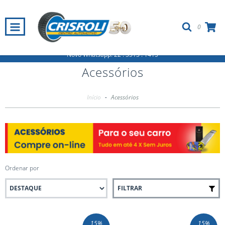
0
Novo Whatsapp: 22 . 3513 . 1415
Acessórios
Início
-
Acessórios
Ordenar por
FILTRAR
15
%
15
%