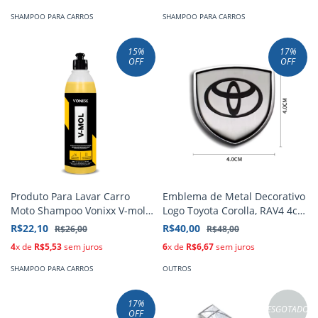
SHAMPOO PARA CARROS
SHAMPOO PARA CARROS
15
%
17
%
OFF
OFF
Produto Para Lavar Carro
Emblema de Metal Decorativo
Moto Shampoo Vonixx V-mol
Logo Toyota Corolla, RAV4 4cm
500ml
X 4cm
R$22,10
R$40,00
R$26,00
R$48,00
4
x de
R$5,53
sem juros
6
x de
R$6,67
sem juros
SHAMPOO PARA CARROS
OUTROS
17
%
ESGOTADO
OFF