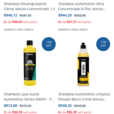
Shampoo Desengraxante
Shampoo Automotivo Ultra
Citron Vonixx Concentrado 1,5
Concentrado V-Floc Vonixx
1.5L
R$40,12
R$44,20
R$47,20
R$52,00
6
x de
R$6,69
sem juros
6
x de
R$7,37
sem juros
SHAMPOO PARA CARROS
SHAMPOO PARA CARROS
15
%
15
%
OFF
OFF
Shampoo Lava Autos
Shampoo Automotivo Limpeza
Automotivo Vintex 500ml - Ph
Pesada Barro V-mol Vonixx
Neutro
1,5L
R$13,00
R$38,25
R$15,30
R$45,00
2
x de
R$6,50
sem juros
6
x de
R$6,38
sem juros