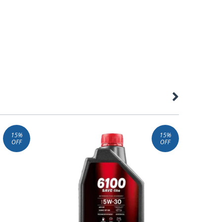
15
%
15
%
OFF
OFF