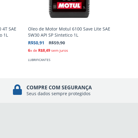
0 4T SAE
Oleo de Motor Motul 6100 Save Lite SAE
Oleo de 
o 1L
5W30 API SP Sintetico 1L
5W40 AP
R$50,91
R$59,90
R$49,64
6
x de
R$8,49
sem juros
6
x de
R$8
LUBRIFICANTES
LUBRIFICAN
COMPRE COM SEGURANÇA
Seus dados sempre protegidos