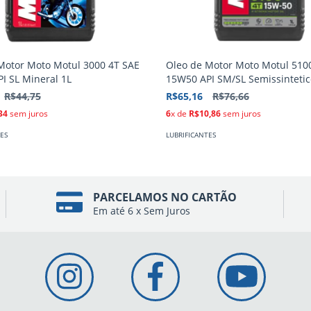
Motor Moto Motul 3000 4T SAE
Oleo de Motor Moto Motul 510
I SL Mineral 1L
15W50 API SM/SL Semissintetic
R$44,75
R$65,16
R$76,66
34
sem juros
6
x de
R$10,86
sem juros
ES
LUBRIFICANTES
PARCELAMOS NO CARTÃO
Em até 6 x Sem Juros