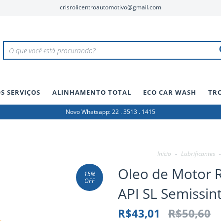
crisrolicentroautomotivo@gmail.com
S SERVIÇOS
ALINHAMENTO TOTAL
ECO CAR WASH
TR
Novo Whatsapp: 22 . 3513 . 1415
Início
-
Lubrificantes
-
Oleo de Motor 
15
%
OFF
API SL Semissint
R$43,01
R$50,60