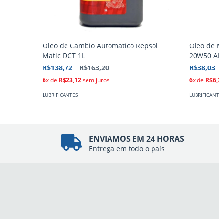
Oleo de Cambio Automatico Repsol
Oleo de 
Matic DCT 1L
20W50 AP
R$138,72
R$163,20
R$38,03
6
x de
R$23,12
sem juros
6
x de
R$6,
LUBRIFICANTES
LUBRIFICANT
ENVIAMOS EM 24 HORAS
Entrega em todo o país