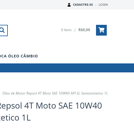
CADASTRE-SE
-
LOGIN
0
Itens
|
R$0,00
OCA ÓLEO CÂMBIO
Oleo de Motor Repsol 4T Moto SAE 10W40 API SL Semissintetico 1L
Repsol 4T Moto SAE 10W40
etico 1L