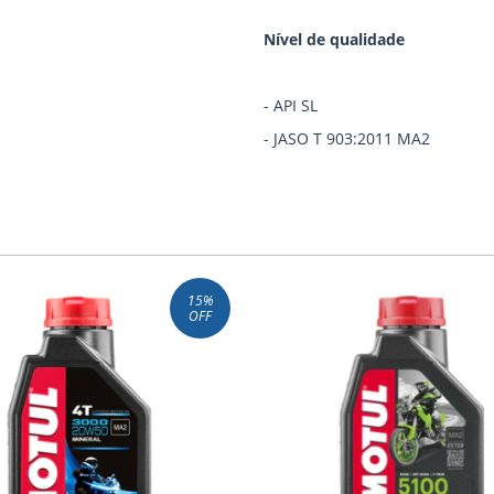
Nível de qualidade
- API SL
- JASO T 903:2011 MA2
15
%
OFF