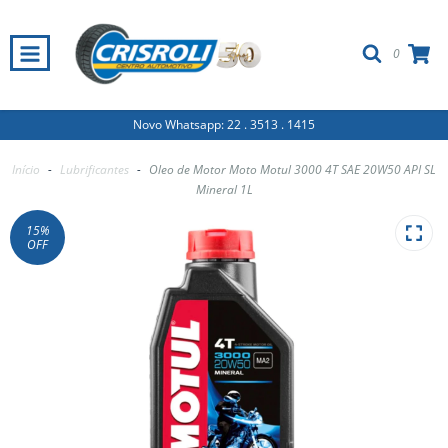
0
Novo Whatsapp: 22 . 3513 . 1415
Início
-
Lubrificantes
-
Oleo de Motor Moto Motul 3000 4T SAE 20W50 API SL
Mineral 1L
15
%
OFF