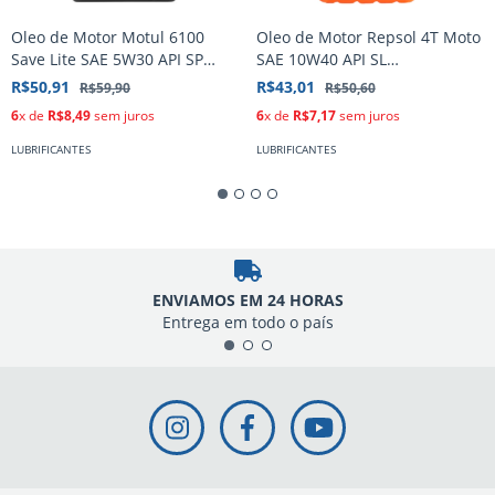
Oleo de Motor Motul 6100
Oleo de Motor Repsol 4T Moto
Save Lite SAE 5W30 API SP
SAE 10W40 API SL
Sintetico 1L
Semissintetico 1L
R$50,91
R$43,01
R$59,90
R$50,60
6
x de
R$8,49
sem juros
6
x de
R$7,17
sem juros
LUBRIFICANTES
LUBRIFICANTES
ENVIAMOS EM 24 HORAS
Entrega em todo o país